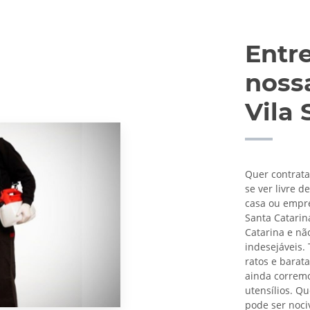
Entr
noss
Vila 
Quer contrata
se ver livre 
casa ou empre
Santa Catarin
Catarina e nã
indesejáveis.
ratos e barat
ainda corremo
utensílios. Q
pode ser noci