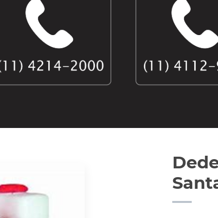
Dede
Sant