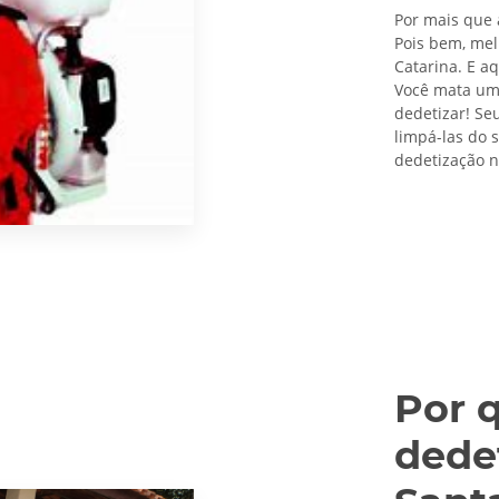
Por mais que 
Pois bem, mel
Catarina. E a
Você mata uma
dedetizar! Se
limpá-las do 
dedetização n
Por 
dede