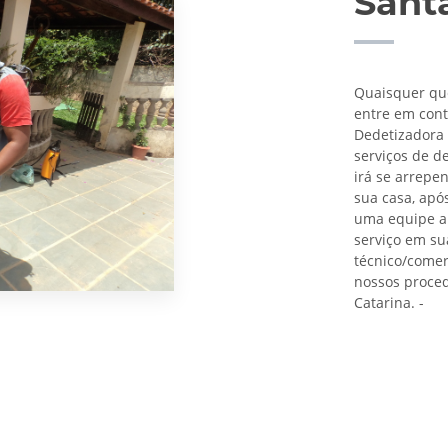
Sant
Quaisquer que
entre em cont
Dedetizadora 
serviços de d
irá se arrepe
sua casa, apó
uma equipe al
serviço em su
técnico/comer
nossos proced
Catarina. -